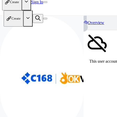
Sign In
Create
Create
Overview
This user account