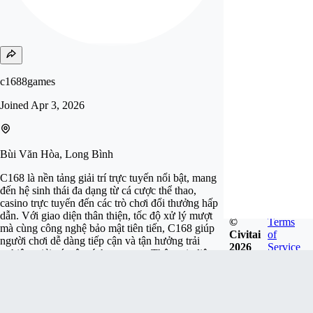
c1688games
Joined
Apr 3, 2026
Bùi Văn Hòa, Long Bình
C168 là nền tảng giải trí trực tuyến nổi bật, mang
đến hệ sinh thái đa dạng từ cá cược thể thao,
casino trực tuyến đến các trò chơi đổi thưởng hấp
dẫn. Với giao diện thân thiện, tốc độ xử lý mượt
©
Terms
mà cùng công nghệ bảo mật tiên tiến, C168 giúp
Civitai
of
người chơi dễ dàng tiếp cận và tận hưởng trải
2026
Service
nghiệm giải trí một cách trọn vẹn. Thông tin liên
hệ Website: https://c1688.games/
Follow