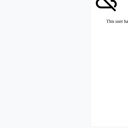
This user ha