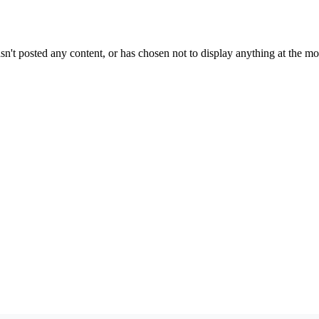
sn't posted any content, or has chosen not to display anything at the m