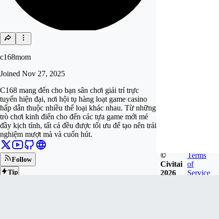
c168mom
Joined
Nov 27, 2025
C168 mang đến cho bạn sân chơi giải trí trực
tuyến hiện đại, nơi hội tụ hàng loạt game casino
hấp dẫn thuộc nhiều thể loại khác nhau. Từ những
trò chơi kinh điển cho đến các tựa game mới mẻ
đầy kịch tính, tất cả đều được tối ưu để tạo nên trải
nghiệm mượt mà và cuốn hút.
©
Terms
Follow
Civitai
of
2026
Service
Tip