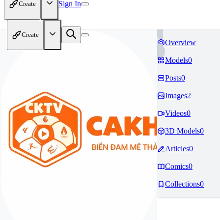
Sign In
Create
Create
Overview
Models
0
Posts
0
Images
2
Videos
0
3D Models
0
Articles
0
Comics
0
Collections
0