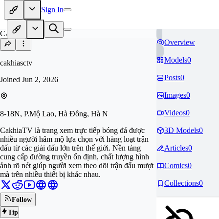
Sign In
CA
Overview
Models
0
cakhiasctv
Posts
0
Joined
Jun 2, 2026
Images
0
Videos
0
8-18N, P.Mộ Lao, Hà Đông, Hà N
CakhiaTV là trang xem trực tiếp bóng đá được
3D Models
0
nhiều người hâm mộ lựa chọn với hàng loạt trận
đấu từ các giải đấu lớn trên thế giới. Nền tảng
Articles
0
cung cấp đường truyền ổn định, chất lượng hình
ảnh rõ nét giúp người xem theo dõi trận đấu mượt
Comics
0
mà trên nhiều thiết bị khác nhau.
Collections
0
Follow
Tip