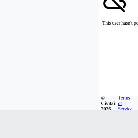
This user hasn't p
©
Terms
Civitai
of
2026
Service