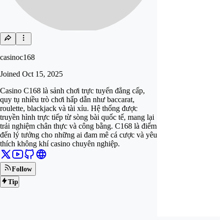
casinoc168
Joined
Oct 15, 2025
Casino C168 là sảnh chơi trực tuyến đẳng cấp,
quy tụ nhiều trò chơi hấp dẫn như baccarat,
roulette, blackjack và tài xỉu. Hệ thống được
truyền hình trực tiếp từ sòng bài quốc tế, mang lại
trải nghiệm chân thực và công bằng. C168 là điểm
đến lý tưởng cho những ai đam mê cá cược và yêu
thích không khí casino chuyên nghiệp.
Follow
Tip