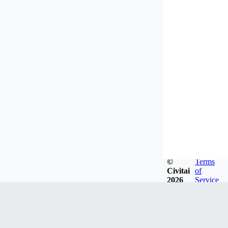
©
Terms
Civitai
of
2026
Service