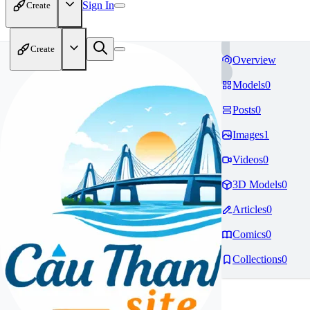
Sign In
Create
Create
Overview
Models
0
Posts
0
Images
1
Videos
0
3D Models
0
Articles
0
Comics
0
Collections
0