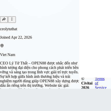
ceolytuthat
Joined
Apr 22, 2026
Viet Nam
CEO Lý Tử Thất – OPEN88 được nhắc đến như
hình tượng đại diện cho phong cách phát triển bền
vững và sáng tạo trong lĩnh vực giải trí trực tuyến.
Sự kết hợp giữa hình ảnh thương hiệu và trải
©
Terms
nghiệm người dùng giúp OPEN88 xây dựng được
Civitai
of
dấu ấn riêng trên thị trường. Website tác giả:
2026
Service
https://open88okvip.online/ceo-ly-tu-that/
Follow
Tip