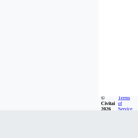
©
Terms
Civitai
of
2026
Service