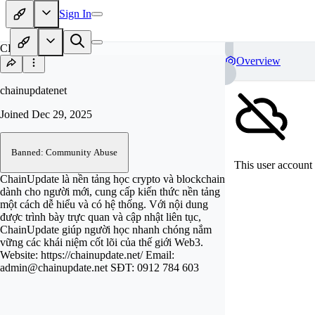
Sign In
CH
Overview
chainupdatenet
Joined
Dec 29, 2025
Banned: Community Abuse
This user account 
ChainUpdate là nền tảng học crypto và blockchain
dành cho người mới, cung cấp kiến thức nền tảng
một cách dễ hiểu và có hệ thống. Với nội dung
được trình bày trực quan và cập nhật liên tục,
ChainUpdate giúp người học nhanh chóng nắm
vững các khái niệm cốt lõi của thế giới Web3.
Website: https://chainupdate.net/ Email:
admin@chainupdate.net
SĐT: 0912 784 603