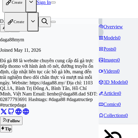
Sign In
Create
DA
Create
Overview
Models
0
daga88mym
Posts
0
Joined
May 11, 2026
Images
0
Đá gà 88 là website chuyên cung cấp đá gà trực
tiếp thomo với hình ảnh rõ nét, đường truyền ổn
Videos
0
định, cập nhật liên tục các bồ gà lớn, mang đến
trải nghiệm theo dõi chân thực và mượt mà mỗi
3D Models
0
ngày. Website: https://daga88.my/ Địa chỉ: 1103
QL1A, Bình Trị Đông A, Bình Tân, Hồ Chí
Articles
0
Minh, Việt Nam Email:
lienhe@daga88.dad
SĐT:
02877793691 Hashtags: #daga88 #dagatructiep
Comics
0
#tructiepdaga
Collections
0
Follow
Tip