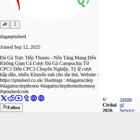
dagaqmulsed
Joined
Sep 12, 2025
Đá Gà Trực Tiếp Thomo - Nền Tảng Mang Đến
Không Gian Cá Cược Đá Gà Campuchia Từ
CPC1 Đến CPC3 Chuyên Nghiệp. Tỷ lệ cược
hấp dẫn, nhiều Khuyến mãi cho tân thủ. Website :
https://qmulsed.co.uk/ Hashtags : #dagatructiep
#dagatructiepthomo #dagatructiepthomohomnay
#qmulsedcouk
©
Terms
Civitai
of
Follow
2026
Service
Tip