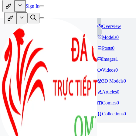
Sign In
Overview
Models
0
Posts
0
Images
1
Videos
0
3D Models
0
Articles
0
Comics
0
Collections
0