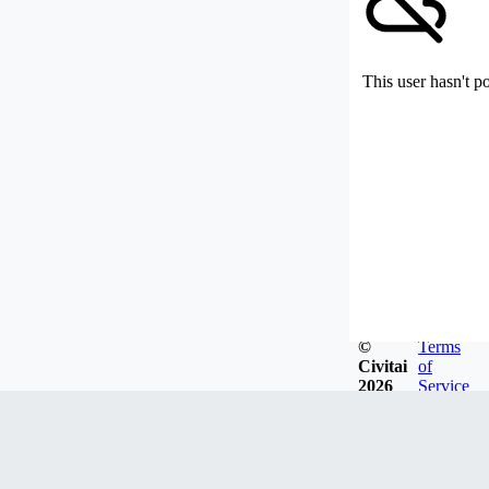
This user hasn't p
©
Terms
Civitai
of
2026
Service