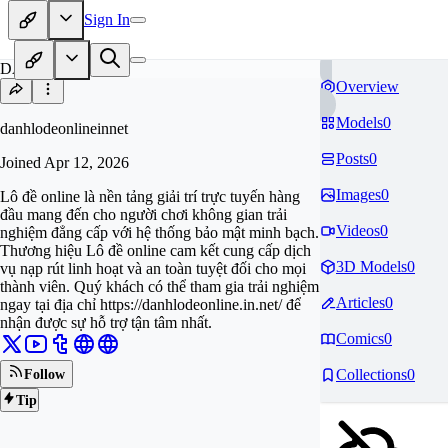
Sign In
DA
Overview
Models
0
danhlodeonlineinnet
Posts
0
Joined
Apr 12, 2026
Images
0
Lô đề online là nền tảng giải trí trực tuyến hàng
đầu mang đến cho người chơi không gian trải
Videos
0
nghiệm đẳng cấp với hệ thống bảo mật minh bạch.
Thương hiệu Lô đề online cam kết cung cấp dịch
3D Models
0
vụ nạp rút linh hoạt và an toàn tuyệt đối cho mọi
thành viên. Quý khách có thể tham gia trải nghiệm
Articles
0
ngay tại địa chỉ https://danhlodeonline.in.net/ để
nhận được sự hỗ trợ tận tâm nhất.
Comics
0
Collections
0
Follow
Tip