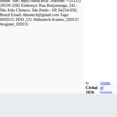
online. Site: https://dduu.tech/ Telefone: +55 (11)
29539-3282 Endereço: Rua Boiçununga, 242 -
São João Climaco, São Paulo - SP, 04254-050,
Brazil Email:
dduutech@gmail.com
Tags:
#DDUU #DD_UU #dduutech #casino_DDUU
#register_DDUU
©
Terms
Civitai
of
2026
Service