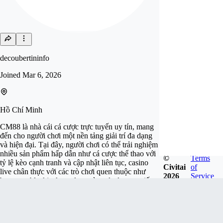
decoubertininfo
Joined
Mar 6, 2026
Hồ Chí Minh
CM88 là nhà cái cá cược trực tuyến uy tín, mang
đến cho người chơi một nền tảng giải trí đa dạng
và hiện đại. Tại đây, người chơi có thể trải nghiệm
nhiều sản phẩm hấp dẫn như cá cược thể thao với
©
Terms
tỷ lệ kèo cạnh tranh và cập nhật liên tục, casino
Civitai
of
live chân thực với các trò chơi quen thuộc như
2026
Service
baccarat, blackjack, roulette cùng dealer trực tiếp.
Website: https://decoubertin.info/ Phone:
0918605322