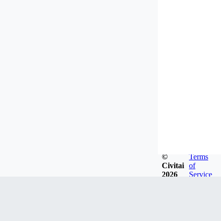
©
Terms
Civitai
of
2026
Service