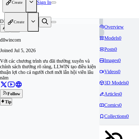
Sign In
Create
DL
Create
Overview
Models
0
dllwincom
Posts
0
Joined
Jul 5, 2026
Images
0
Với các chương trình ưu đãi thường xuyên và
chính sách thưởng rõ ràng, LLWIN tạo điều kiện
Videos
0
thuận lợi cho cả người chơi mới lẫn hội viên lâu
năm
3D Models
0
Articles
0
Follow
Tip
Comics
0
Collections
0