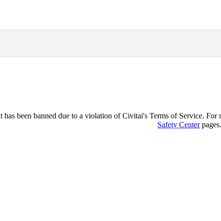
 has been banned due to a violation of Civitai's Terms of Service. For mo
Safety Center
pages