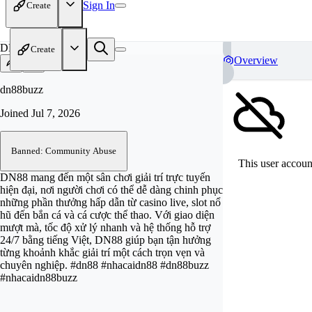
Sign In
Create
DN
Create
Overview
dn88buzz
Joined
Jul 7, 2026
Banned: Community Abuse
This user account
DN88 mang đến một sân chơi giải trí trực tuyến
hiện đại, nơi người chơi có thể dễ dàng chinh phục
những phần thưởng hấp dẫn từ casino live, slot nổ
hũ đến bắn cá và cá cược thể thao. Với giao diện
mượt mà, tốc độ xử lý nhanh và hệ thống hỗ trợ
24/7 bằng tiếng Việt, DN88 giúp bạn tận hưởng
từng khoảnh khắc giải trí một cách trọn vẹn và
chuyên nghiệp. #dn88 #nhacaidn88 #dn88buzz
#nhacaidn88buzz