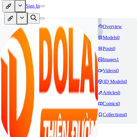
Sign In
Overview
Models
0
Posts
0
Images
1
Videos
0
3D Models
0
Articles
0
Comics
0
Collections
0