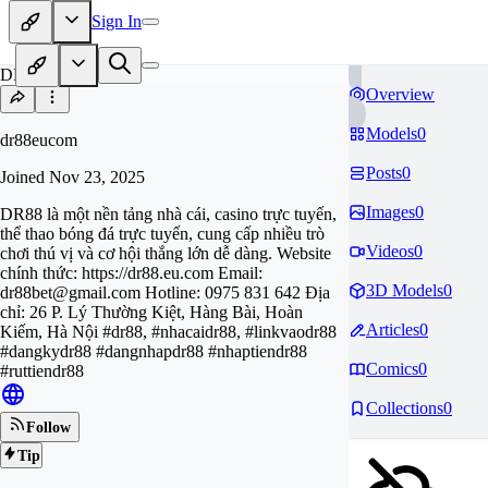
Sign In
DR
Overview
Models
0
dr88eucom
Posts
0
Joined
Nov 23, 2025
Images
0
DR88 là một nền tảng nhà cái, casino trực tuyến,
thể thao bóng đá trực tuyến, cung cấp nhiều trò
Videos
0
chơi thú vị và cơ hội thắng lớn dễ dàng. Website
chính thức: https://dr88.eu.com Email:
3D Models
0
dr88bet@gmail.com
Hotline: 0975 831 642 Địa
chỉ: 26 P. Lý Thường Kiệt, Hàng Bài, Hoàn
Articles
0
Kiếm, Hà Nội #dr88, #nhacaidr88, #linkvaodr88
#dangkydr88 #dangnhapdr88 #nhaptiendr88
Comics
0
#ruttiendr88
Collections
0
Follow
Tip