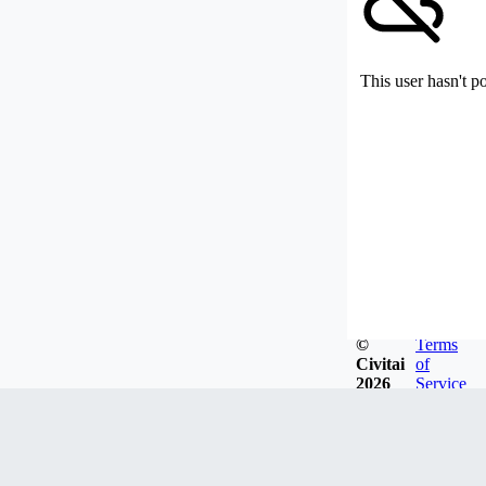
This user hasn't p
©
Terms
Civitai
of
2026
Service