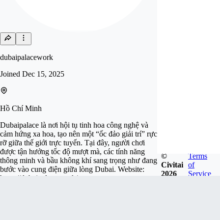
dubaipalacework
Joined
Dec 15, 2025
Hồ Chí Minh
Dubaipalace là nơi hội tụ tinh hoa công nghệ và
cảm hứng xa hoa, tạo nên một “ốc đảo giải trí” rực
rỡ giữa thế giới trực tuyến. Tại đây, người chơi
được tận hưởng tốc độ mượt mà, các tính năng
©
Terms
thông minh và bầu không khí sang trọng như đang
Civitai
of
bước vào cung điện giữa lòng Dubai. Website:
2026
Service
https://dubaipalace.work/
Follow
Tip