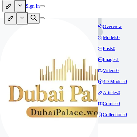
Sign In
Overview
Models
0
Posts
0
Images
1
Videos
0
3D Models
0
Articles
0
Comics
0
Collections
0