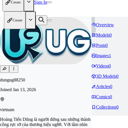
Sign In
Create
Create
Overview
Models
0
Posts
0
Images
1
Videos
0
3D Models
0
dungug88250
Articles
0
Joined
Jan 13, 2026
Comics
0
Collections
0
vietnam
Hoàng Tiến Dũng là người đứng sau những thành
công rực rỡ của thương hiệu ug88. Với tầm nhìn