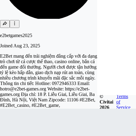
e2betgames2025
Joined
Aug 23, 2025
E2Bet mang đến trải nghiệm đẳng cấp với đa dạng
trò chơi từ cá cược thể thao, casino online, bắn cá
đến game đổi thưởng. Người chơi được tận hưởng
tỷ lệ kèo hấp dẫn, giao dịch nạp rút an toàn, cùng
nhiều chương trình khuyến mãi đặc sắc mỗi ngày.
Thông tin chi tiết: Hotline: 0972946333 Email:
hotro@e2bet-games.org
Website: https://e2bet-
games.org Địa chỉ: 18 P. Liễu Giai, Liễu Giai, Ba
©
Terms
Đình, Hà Nội, Việt Nam Zipcode: 11106 #E2Bet,
Civitai
of
#E2Bet_casino, #E2Bet_game,
2026
Service
#E2Bet_cong_game
Follow
Tip