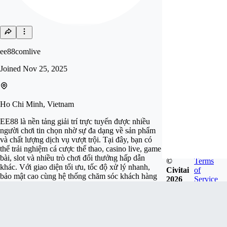
ee88comlive
Joined
Nov 25, 2025
Ho Chi Minh, Vietnam
EE88 là nền tảng giải trí trực tuyến được nhiều
người chơi tin chọn nhờ sự đa dạng về sản phẩm
và chất lượng dịch vụ vượt trội. Tại đây, bạn có
thể trải nghiệm cá cược thể thao, casino live, game
bài, slot và nhiều trò chơi đổi thưởng hấp dẫn
©
Terms
khác. Với giao diện tối ưu, tốc độ xử lý nhanh,
Civitai
of
bảo mật cao cùng hệ thống chăm sóc khách hàng
2026
Service
chuyên nghiệp, EE88 mang đến một không gian
giải trí mượt mà, m
Follow