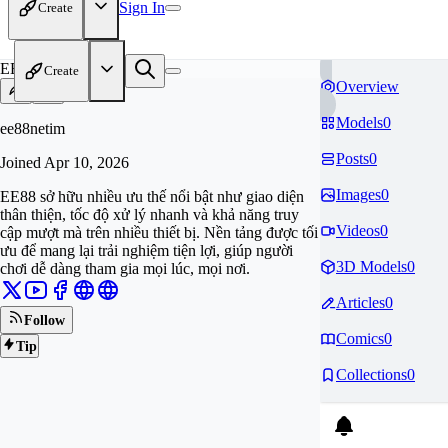
Sign In
Create
EE
Create
Overview
Models
0
ee88netim
Posts
0
Joined
Apr 10, 2026
Images
0
EE88 sở hữu nhiều ưu thế nổi bật như giao diện
thân thiện, tốc độ xử lý nhanh và khả năng truy
Videos
0
cập mượt mà trên nhiều thiết bị. Nền tảng được tối
ưu để mang lại trải nghiệm tiện lợi, giúp người
3D Models
0
chơi dễ dàng tham gia mọi lúc, mọi nơi.
Articles
0
Follow
Comics
0
Tip
Collections
0