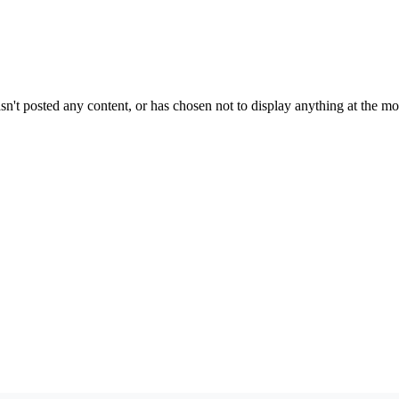
sn't posted any content, or has chosen not to display anything at the m