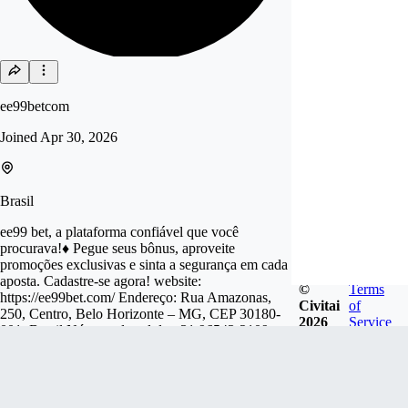
ee99betcom
Joined
Apr 30, 2026
Brasil
ee99 bet, a plataforma confiável que você
procurava!♦️ Pegue seus bônus, aproveite
promoções exclusivas e sinta a segurança em cada
aposta. Cadastre-se agora! website:
©
Terms
https://ee99bet.com/ Endereço: Rua Amazonas,
Civitai
of
250, Centro, Belo Horizonte – MG, CEP 30180-
2026
Service
001, Brasil Número de celular: 31 96543-2109
Follow
Tip