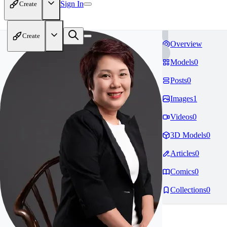
Sign In
Create
Create
Overview
Models
0
Posts
0
Images
1
Videos
0
3D Models
0
Articles
0
Comics
0
Collections
0