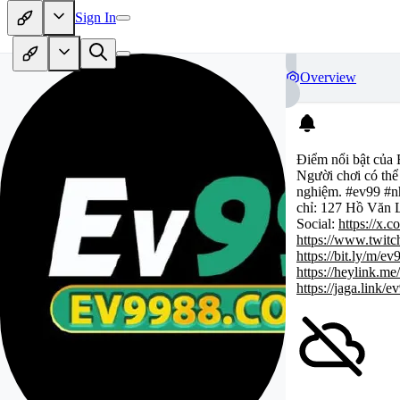
Sign In
Overview
Điểm nổi bật của
Người chơi có thể 
nghiệm. #ev99 #
chỉ: 127 Hồ Văn 
Social:
https://x
https://www.twit
https://bit.ly/m/
https://heylink.m
https://jaga.link/