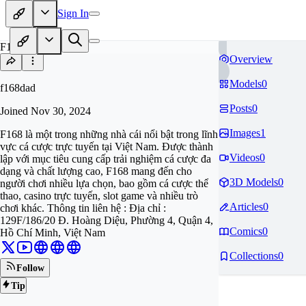
Sign In
F1
Overview
Models
0
f168dad
Posts
0
Joined
Nov 30, 2024
Images
1
F168 là một trong những nhà cái nổi bật trong lĩnh
vực cá cược trực tuyến tại Việt Nam. Được thành
Videos
0
lập với mục tiêu cung cấp trải nghiệm cá cược đa
dạng và chất lượng cao, F168 mang đến cho
3D Models
0
người chơi nhiều lựa chọn, bao gồm cá cược thể
thao, casino trực tuyến, slot game và nhiều trò
Articles
0
chơi khác. Thông tin liên hệ : Địa chỉ :
129F/186/20 Đ. Hoàng Diệu, Phường 4, Quận 4,
Comics
0
Hồ Chí Minh, Việt Nam
Collections
0
Follow
Tip