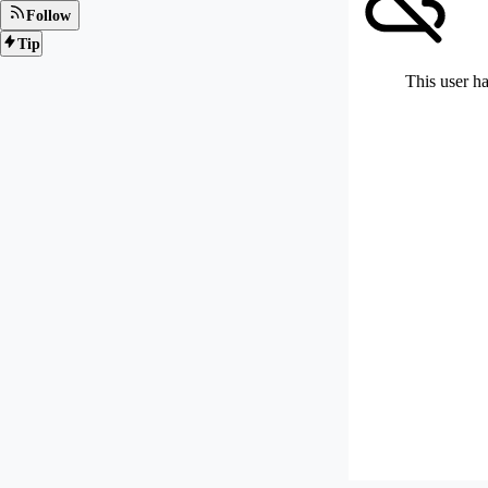
Follow
Tip
This user ha