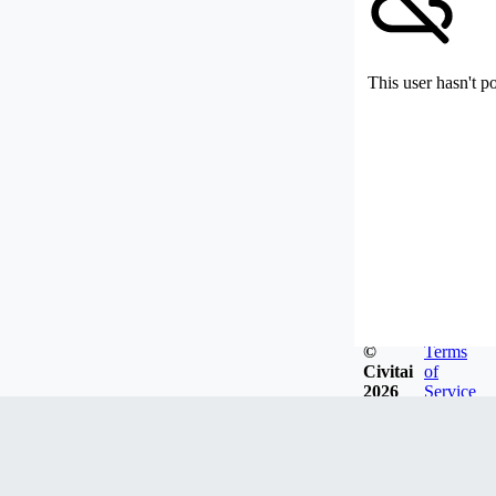
This user hasn't p
©
Terms
Civitai
of
2026
Service