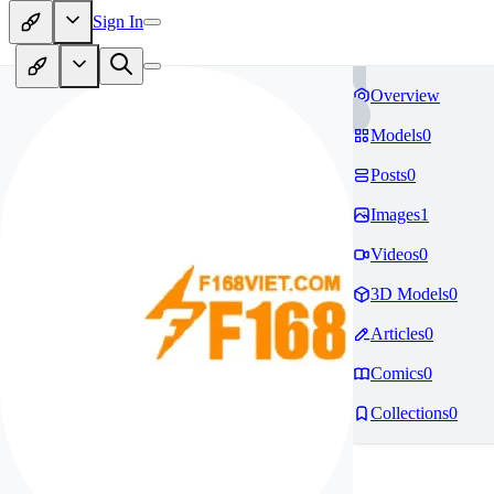
Sign In
Overview
Models
0
Posts
0
Images
1
Videos
0
3D Models
0
Articles
0
Comics
0
Collections
0