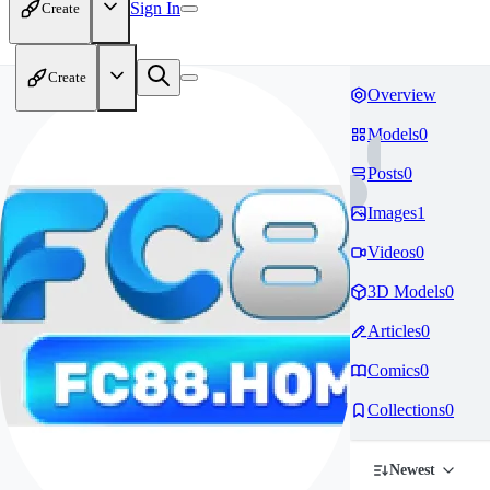
Sign In
Create
Create
Overview
Models
0
Posts
0
Images
1
Videos
0
3D Models
0
Articles
0
Comics
0
Collections
0
Newest