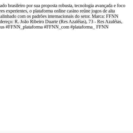
 brasileiro por sua proposta robusta, tecnologia avançada e foco
es experientes, o plataforma online casino reúne jogos de alta
 alinhado com os padrões internacionais do setor. Marca: FFNN
reço: R. João Ribeiro Duarte (Res Azaléias), 73 - Res Azaléias,
onus #FFNN_plataforma #FFNN_com #plataforma_ FFNN