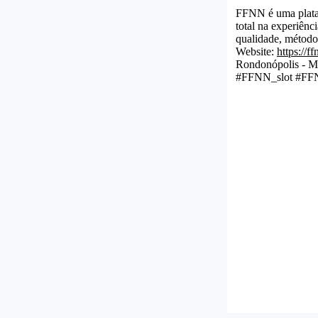
FFNN é uma plataf
total na experiênc
qualidade, método
Website:
https://ff
Rondonópolis - 
#FFNN_slot #FFN