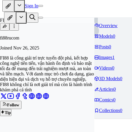
Sign In
FI
Overview
Models
0
fi88rucom
Posts
0
Joined
Nov 26, 2025
Images
1
FI88 là cổng giải trí trực tuyến đột phá, kết hợp
công nghệ tiên tiến, vận hành ổn định và bảo mật
Videos
0
tối đa để mang đến trải nghiệm mượt mà, an toàn
và liền mạch. Với danh mục trò chơi đa dạng, giao
3D Models
0
diện hiện đại và dịch vụ hỗ trợ chuyên nghiệp,
FI88 không chỉ là nơi giải trí mà còn là hành trình
Articles
0
khám phá cá tính
Comics
0
Follow
Collections
0
Tip