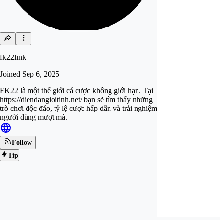
fk22link
Joined
Sep 6, 2025
FK22 là một thế giới cá cược không giới hạn. Tại
https://diendangioitinh.net/ bạn sẽ tìm thấy những
trò chơi độc đáo, tỷ lệ cược hấp dẫn và trải nghiệm
người dùng mượt mà.
Follow
Tip