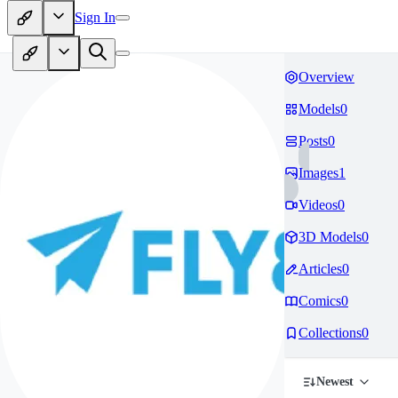
Sign In
Overview
Models
0
Posts
0
Images
1
Videos
0
3D Models
0
Articles
0
Comics
0
Collections
0
Newest