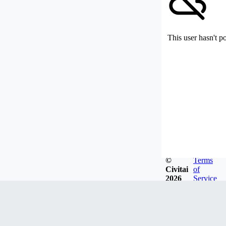
This user hasn't p
©
Terms
Civitai
of
2026
Service