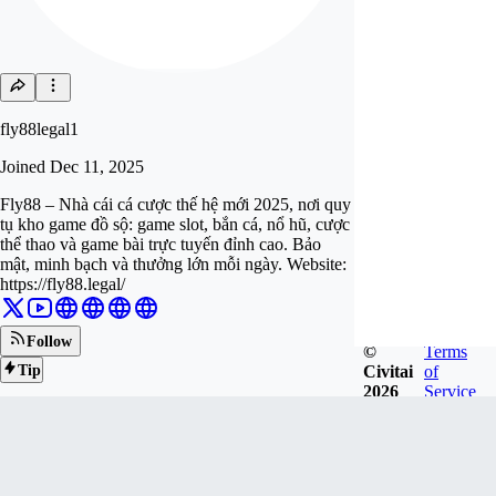
fly88legal1
Joined
Dec 11, 2025
Fly88 – Nhà cái cá cược thế hệ mới 2025, nơi quy
tụ kho game đồ sộ: game slot, bắn cá, nổ hũ, cược
thể thao và game bài trực tuyến đỉnh cao. Bảo
mật, minh bạch và thưởng lớn mỗi ngày. Website:
https://fly88.legal/
Follow
©
Terms
Civitai
of
Tip
2026
Service