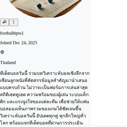
footballtipss1
Joined
Dec 24, 2025
Thailand
ทีเด็ดบอลวันนี้ รวมบทวิเคราะห์บอลเชิงลึกจาก
เซียนลูกหนังที่คัดสรรข้อมูลสำคัญมานำเสนอ
แบบครบถ้วน ไม่ว่าจะเป็นฟอร์มการเล่นล่าสุด
สถิติเฮดทูเฮด ความพร้อมของผู้เล่น ระบบแท็ก
ติก และแรงจูงใจของแต่ละทีม เพื่อช่วยให้แฟน
บอลมองเห็นภาพรวมของเกมได้ชัดเจนขึ้น
วิเคราะห์บอลวันนี้ อัปเดตทุกคู่ ทุกลีกใหญ่ทั่ว
โลก พร้อมแจกทีเด็ดบอลที่ผ่านการประเมิน