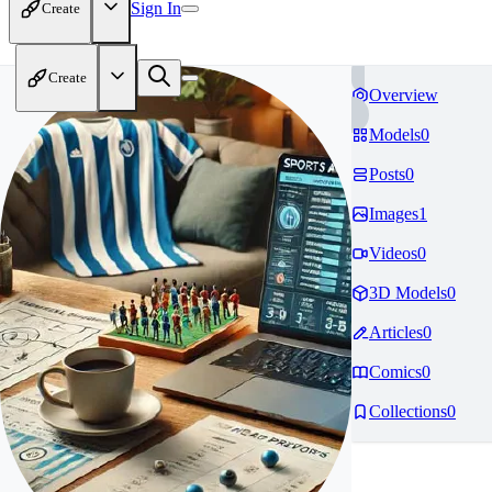
Sign In
Create
Create
Overview
Models
0
Posts
0
Images
1
Videos
0
3D Models
0
Articles
0
Comics
0
Collections
0