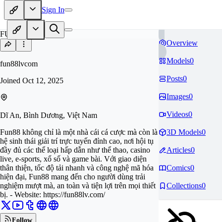
Sign In
FU
Overview
Models
0
fun88lvcom
Posts
0
Joined
Oct 12, 2025
Images
0
Videos
0
Dĩ An, Bình Dương, Việt Nam
Fun88 không chỉ là một nhà cái cá cược mà còn là
3D Models
0
hệ sinh thái giải trí trực tuyến đỉnh cao, nơi hội tụ
đầy đủ các thể loại hấp dẫn như thể thao, casino
Articles
0
live, e-sports, xổ số và game bài. Với giao diện
thân thiện, tốc độ tải nhanh và công nghệ mã hóa
Comics
0
hiện đại, Fun88 mang đến cho người dùng trải
nghiệm mượt mà, an toàn và tiện lợi trên mọi thiết
Collections
0
bị. - Website: https://fun88lv.com/
Follow