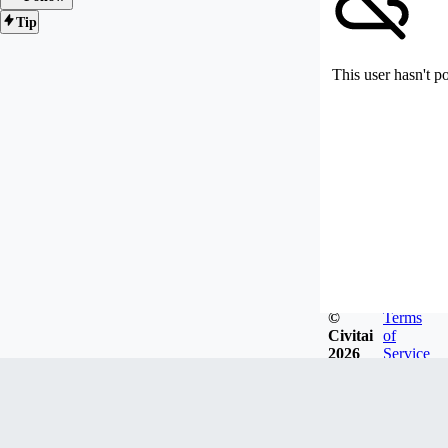
Tip
This user hasn't p
©
Terms
Civitai
of
2026
Service