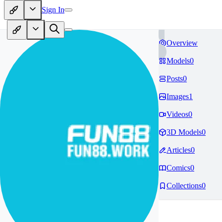
Sign In
Overview
Models
0
Posts
0
Images
1
Videos
0
3D Models
0
Articles
0
Comics
0
Collections
0