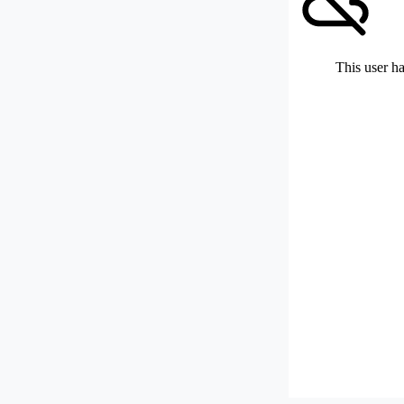
This user ha