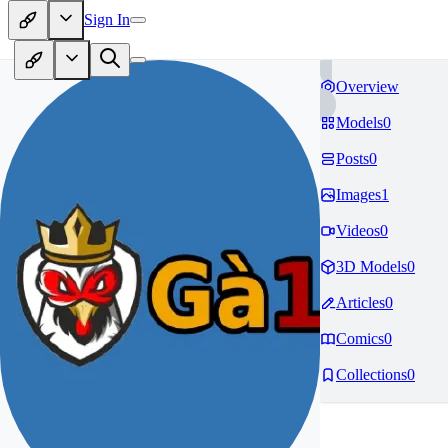
Sign In
Overview
Models
0
Posts
0
Images
1
Videos
0
3D Models
0
Articles
0
Comics
0
Collections
0