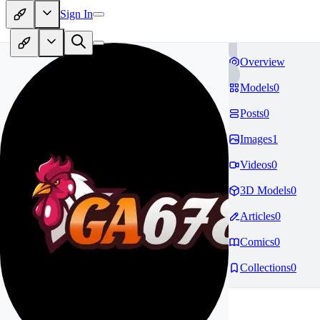
Sign In
Overview
Models
0
Posts
0
Images
1
Videos
0
3D Models
0
Articles
0
Comics
0
Collections
0