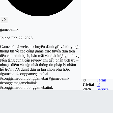
gamebaiink
Joined
Feb 22, 2026
Game bài là website chuyên đánh giá và tổng hợp
thông tin về các cổng game trực tuyến dựa trên
tiêu chí minh bạch, bảo mật và chất lượng dịch vụ.
Nền tảng cung cấp review chi tiết, phân tích ưu –
nhược điểm và cập nhật thông tin pháp lý nhằm
hỗ trợ người dùng đưa ra lựa chọn phù hợp.
#gamebai #conggamegamebai
#conggamedoithuonggamebai #gamebaiink
©
Terms
#conggamegamebaiink
Civitai
of
#conggamedoithuonggamebaiink
2026
Service
Follow
Tip