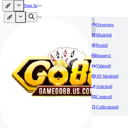
Sign In
Overview
Models
0
Posts
0
Images
1
Videos
0
3D Models
0
Articles
0
Comics
0
Collections
0