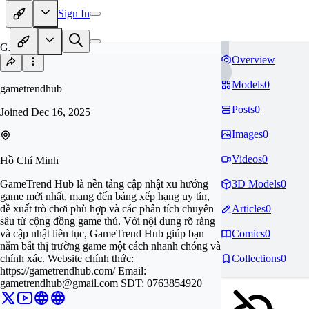
Sign In
GA
Overview
Models
0
gametrendhub
Posts
0
Joined
Dec 16, 2025
Images
0
Videos
0
Hồ Chí Minh
GameTrend Hub là nền tảng cập nhật xu hướng
3D Models
0
game mới nhất, mang đến bảng xếp hạng uy tín,
đề xuất trò chơi phù hợp và các phân tích chuyên
Articles
0
sâu từ cộng đồng game thủ. Với nội dung rõ ràng
và cập nhật liên tục, GameTrend Hub giúp bạn
Comics
0
nắm bắt thị trường game một cách nhanh chóng và
chính xác. Website chính thức:
Collections
0
https://gametrendhub.com/ Email:
gametrendhub@gmail.com
SĐT: 0763854920