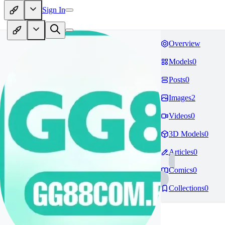
Sign In
Overview
Models
0
Posts
0
Images
2
Videos
0
3D Models
0
Articles
0
Comics
0
Collections
0